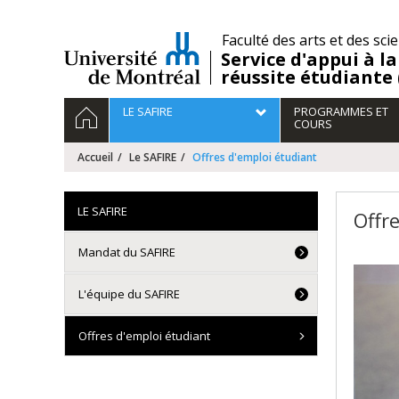
Passer
au
/
Faculté des arts et des sci
contenu
Service d'appui à la
réussite étudiante
Navigation
ACCUEIL
LE SAFIRE
PROGRAMMES ET
principale
COURS
Accueil
Le SAFIRE
Offres d'emploi étudiant
LE SAFIRE
Offr
Mandat du SAFIRE
L'équipe du SAFIRE
Offres d'emploi étudiant