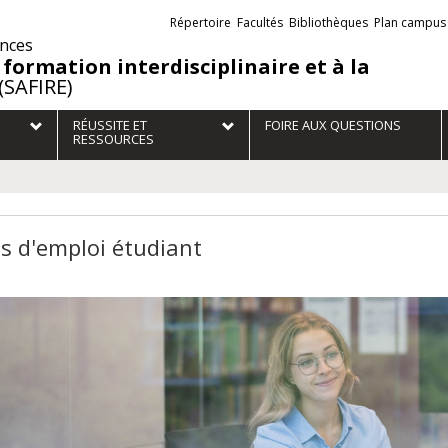
Liens
Répertoire
Facultés
Bibliothèques
Plan campus
externes
ences
 formation interdisciplinaire et à la
(SAFIRE)
RÉUSSITE ET
FOIRE AUX QUESTIONS
RESSOURCES
es d'emploi étudiant