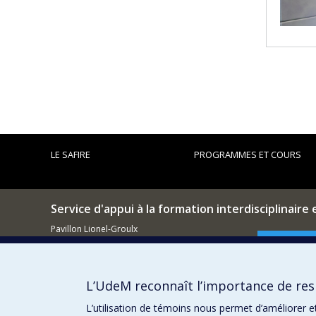
LE SAFIRE
PROGRAMMES ET COURS
Service d'appui à la formation interdisciplinaire 
Pavillon Lionel-Groulx
3150, rue Jean-Brillant
Comment so
Montréal (QC)
H3T 1N8
L’UdeM reconnaît l’importance de resp
Courriel
L’utilisation de témoins nous permet d’améliorer e