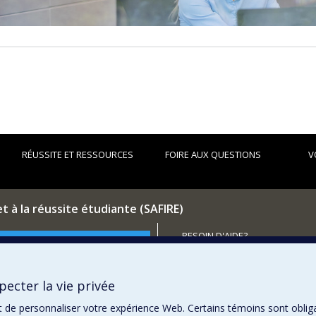
RÉUSSITE ET RESSOURCES
FOIRE AUX QUESTIONS
V
et à la réussite étudiante (SAFIRE)
BESOIN D'AIDE?
utenir la Faculté?
Plan du site
Signaler une erreur
ecter la vie privée
Accessibilité
t de personnaliser votre expérience Web. Certains témoins sont oblig