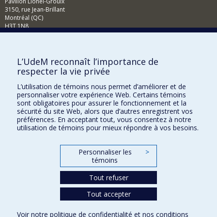
Pavillon Lionel-Groulx
3150, rue Jean-Brillant
Montréal (QC)
H3T 1N8
Courriel
Comment soutenir la Faculté?
L’UdeM reconnaît l’importance de
respecter la vie privée
BESOIN D'AIDE?
L’utilisation de témoins nous permet d’améliorer et de
Plan du site
personnaliser votre expérience Web. Certains témoins
Signaler une erreur
sont obligatoires pour assurer le fonctionnement et la
sécurité du site Web, alors que d’autres enregistrent vos
Accessibilité
préférences. En acceptant tout, vous consentez à notre
utilisation de témoins pour mieux répondre à vos besoins.
FACULTÉ DES ARTS ET DES SCIENCES
Nos départements et écoles
Personnaliser les
>
témoins
Nos centres d'études
Tout refuser
Nos programmes et cours
Tout accepter
Confidentialité
Voir notre
politique de confidentialité
et nos
conditions