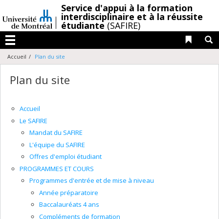
Passer
/
Service d'appui à la formation
au
interdisciplinaire et à la réussite
étudiante
(SAFIRE)
contenu
Liens 
R
Menu
Accueil
Plan du site
Plan du site
Accueil
Le SAFIRE
Mandat du SAFIRE
L'équipe du SAFIRE
Offres d'emploi étudiant
PROGRAMMES ET COURS
Programmes d'entrée et de mise à niveau
Année préparatoire
Baccalauréats 4 ans
Compléments de formation