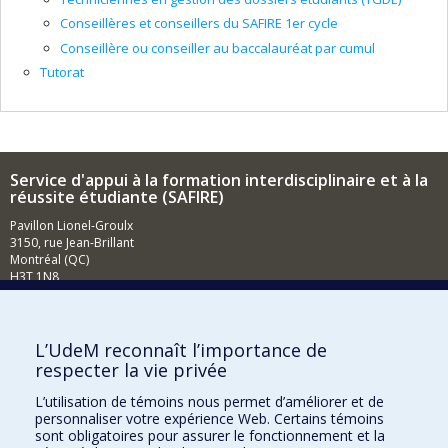
Conseillères et conseillers du SAFIRE 1er cycle
Conseillère ou conseiller au baccalauréat par cumul
Tutorat
Service d'appui à la formation interdisciplinaire et à la
réussite étudiante (SAFIRE)
Pavillon Lionel-Groulx
3150, rue Jean-Brillant
Montréal (QC)
H3T 1N8
Courriel
Comment soutenir la Faculté?
L’UdeM reconnaît l’importance de
respecter la vie privée
BESOIN D'AIDE?
L’utilisation de témoins nous permet d’améliorer et de
Plan du site
personnaliser votre expérience Web. Certains témoins
Signaler une erreur
sont obligatoires pour assurer le fonctionnement et la