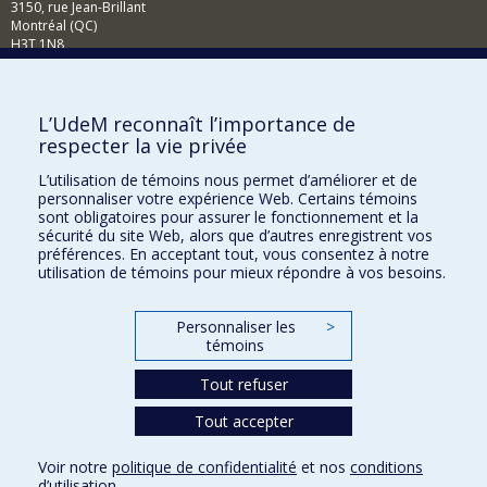
3150, rue Jean-Brillant
Montréal (QC)
H3T 1N8
Courriel
Comment soutenir la Faculté?
L’UdeM reconnaît l’importance de
respecter la vie privée
BESOIN D'AIDE?
L’utilisation de témoins nous permet d’améliorer et de
Plan du site
personnaliser votre expérience Web. Certains témoins
Signaler une erreur
sont obligatoires pour assurer le fonctionnement et la
sécurité du site Web, alors que d’autres enregistrent vos
Accessibilité
préférences. En acceptant tout, vous consentez à notre
utilisation de témoins pour mieux répondre à vos besoins.
FACULTÉ DES ARTS ET DES SCIENCES
Nos départements et écoles
Personnaliser les
>
témoins
Nos centres d'études
Tout refuser
Nos programmes et cours
Tout accepter
Confidentialité
Voir notre
politique de confidentialité
et nos
conditions
Conditions d’utilisation
d’utilisation
.