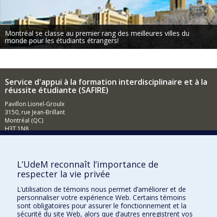
Montréal se classe au premier rang des meilleures villes du
monde pour les étudiants étrangers!
Service d'appui à la formation interdisciplinaire et à la
réussite étudiante (SAFIRE)
Pavillon Lionel-Groulx
3150, rue Jean-Brillant
Montréal (QC)
H3T 1N8
Courriel
Comment soutenir la Faculté?
L’UdeM reconnaît l’importance de
respecter la vie privée
BESOIN D'AIDE?
L’utilisation de témoins nous permet d’améliorer et de
Plan du site
personnaliser votre expérience Web. Certains témoins
Signaler une erreur
sont obligatoires pour assurer le fonctionnement et la
sécurité du site Web, alors que d’autres enregistrent vos