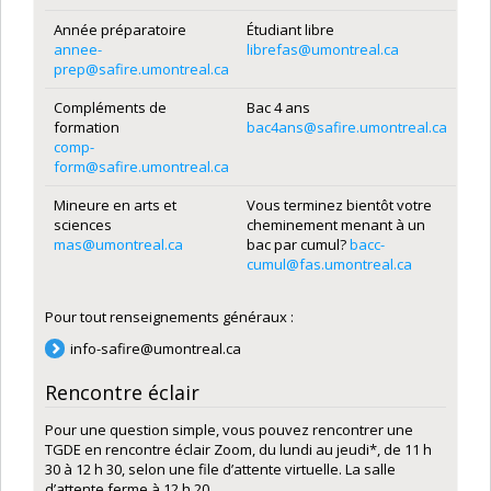
Année préparatoire
Étudiant libre
annee-
librefas@umontreal.ca
prep@safire.umontreal.ca
Compléments de
Bac 4 ans
formation
bac4ans@safire.umontreal.ca
comp-
form@safire.umontreal.ca
Mineure en arts et
Vous terminez bientôt votre
sciences
cheminement menant à un
mas@umontreal.ca
bac par cumul?
bacc-
cumul@fas.umontreal.ca
Pour tout renseignements généraux :
info-safire@umontreal.ca
Rencontre éclair
Pour une question simple, vous pouvez rencontrer une
TGDE en rencontre éclair Zoom, du lundi au jeudi*, de 11 h
30 à 12 h 30, selon une file d’attente virtuelle. La salle
d’attente ferme à 12 h 20.