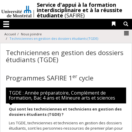
Passer
/
Service d'appui à la formation
au
interdisciplinaire et à la réussite
étudiante
(SAFIRE)
contenu
Liens 
R
Menu
N
Accueil
Nous joindre
Techniciennes en gestion des dossiers étudiants (TGDE)
Techniciennes en gestion des dossiers
étudiants (TGDE)
er
Programmes SAFIRE 1
cycle
TGDE : Année préparatoire, Complément de
formation, Bac 4 ans et Mineure arts et sciences
Qui sont les techniciennes et techniciens en gestion des
dossiers étudiants (TGDE) ?
Les TGDE, techniciennes et techniciens en gestion des dossiers
étudiants, sont les personnes-ressources de premier plan pour